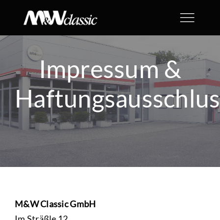
Skip
to
content
Impressum &
Haftungsausschlus
M&W Classic GmbH
Im Sträßle 12